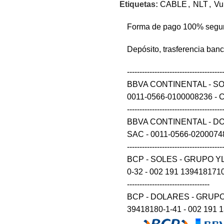
Etiquetas:
CABLE
,
NLT
,
Vu
Forma de pago 100% segu
Depósito, trasferencia ban
--------------------------------------
BBVA CONTINENTAL - S
0011-0566-0100008236 - CCI 0
--------------------------------------
BBVA CONTINENTAL - D
SAC - 0011-0566-0200074848 
--------------------------------------
BCP - SOLES - GRUPO Y
0-32 - 002 191 139418171032 54 --
---------------------------------
BCP - DOLARES - GRUPO
39418180-1-41 - 002 191 