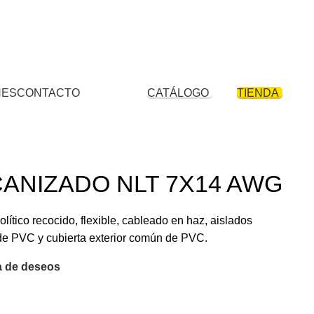
comercial Plaza Ferretero - Psje.B Tdas. 1077 – 1079 – 1091 – 1093 – 1078
+51 946 589 646
+51 922 317 005
01 460 3565
NES
CONTACTO
CATÁLOGO
TIENDA
ANIZADO NLT 7X14 AWG
lítico recocido, flexible, cableado en haz, aislados
de PVC y cubierta exterior común de PVC.
ta de deseos