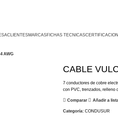
Centro 
ESA
CLIENTES
MARCAS
FICHAS TECNICAS
CERTIFICACIO
14 AWG
CABLE VULC
7 conductores de cobre electro
con PVC, trenzados, relleno 
Comparar
Añadir a lis
Categoría:
CONDUSUR