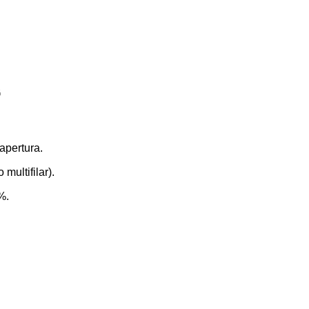
G
apertura.
ultifilar).
%.