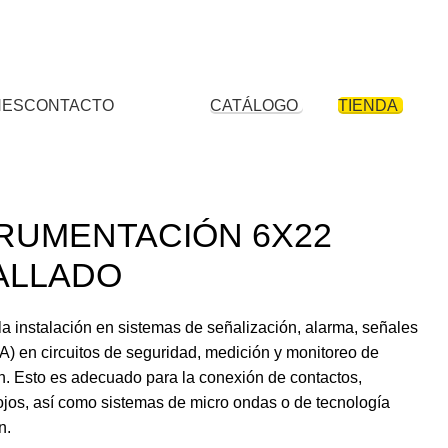
comercial Plaza Ferretero - Psje.B Tdas. 1077 – 1079 – 1091 – 1093 – 1078
+51 946 589 646
+51 922 317 005
01 460 3565
NES
CONTACTO
CATÁLOGO
TIENDA
RUMENTACIÓN 6X22
ALLADO
 la instalación en sistemas de señalización, alarma, señales
A) en circuitos de seguridad, medición y monitoreo de
n. Esto es adecuado para la conexión de contactos,
rojos, así como sistemas de micro ondas o de tecnología
n.