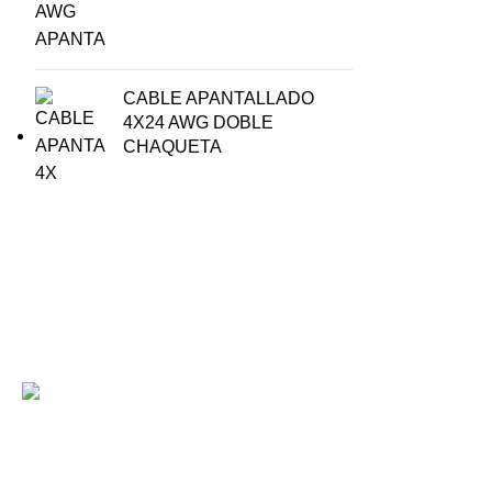
CABLE APANTALLADO
4X24 AWG DOBLE
CHAQUETA
Envíos Nacionales
REGRESO 50
Entrega rápida y confiable
Programa de 
INFORMACIÓ
CONTACTO
El principal destino de compras
en línea. Te ofrecemos la mayor
COTIZACIÓN