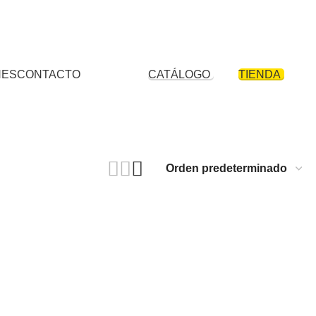
comercial Plaza Ferretero - Psje.B Tdas. 1077 – 1079 – 1091 – 1093 – 1078
+51 946 589 646
+51 922 317 005
01 460 3565
NES
CONTACTO
CATÁLOGO
TIENDA