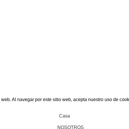
AGROINDUSTRIA
CERTI
CENTRALES ELÉCTRICAS
CERTI
INSTITUCIONES PUBLICAS
CERTI
Y PRIVADAS
 DERECHOS RESERVADOS
CE NUESTRA GRAN VARIEDAD DE PRODUCTOS Y CON
 web. Al navegar por este sitio web, acepta nuestro uso de cook
Casa
NOSOTROS