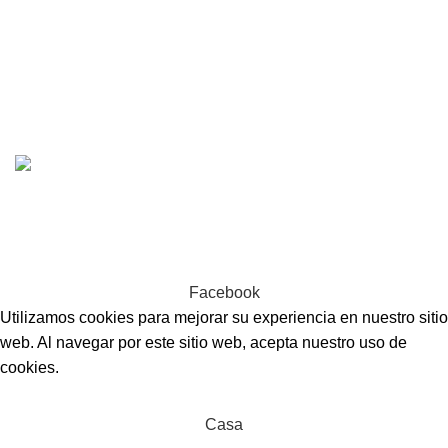
Primer Nivel
SIGUENOS EN:
CONDUSUR
2022 CREADO POR
PDG.PE
. TODOS LOS
DERECHOS RESERVADOS
CONOCE NUESTRA GRAN VARIEDAD DE
PRODUCTOS Y CONSULTA
Facebook
Utilizamos cookies para mejorar su experiencia en nuestro sitio
web. Al navegar por este sitio web, acepta nuestro uso de
cookies.
Aceptar
Casa