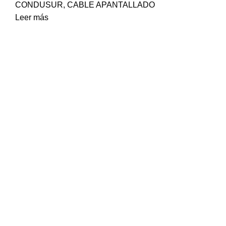
CONDUSUR
,
CABLE APANTALLADO
Leer más
Envíos Nacionales
Entrega rápida y confiable
REGRESO 50 DÍAS
Programa de protección
SOPORTE
Si tienes alguna pregunta
MEJOR CALIDAD y SEGURIDAD
Productos con garantía