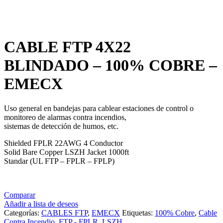
Haga Click para agrandar
CABLE FTP 4X22
BLINDADO – 100% COBRE –
EMECX
Uso general en bandejas para cablear estaciones de control o
monitoreo de alarmas contra incendios,
sistemas de detección de humos, etc.
Shielded FPLR 22AWG 4 Conductor
Solid Bare Copper LSZH Jacket 1000ft
Standar (UL FTP – FPLR – FPLP)
Comparar
Añadir a lista de deseos
Categorías:
CABLES FTP
,
EMECX
Etiquetas:
100% Cobre
,
Cable
Contra Incendio
,
FTP - FPLR
,
LSZH