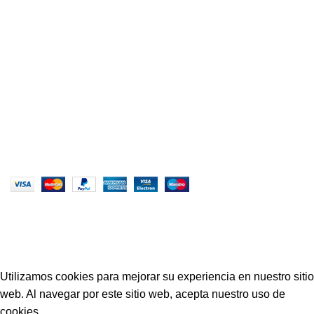
Av. Colonial c/Huarochiri y guillermo
Dansey Psje.B Tdas. 1077 – 1079 – 1091 – 1093 – 1078
Primer Nivel
SIGUENOS EN:
CONDUSUR
2022 CREADO POR
PDG.PE
. TODOS LOS
DERECHOS RESERVADOS
CONOCE NUESTRA GRAN VARIEDAD DE
PRODUCTOS Y CONSULTA
Utilizamos cookies para mejorar su experiencia en nuestro sitio
web. Al navegar por este sitio web, acepta nuestro uso de
cookies.